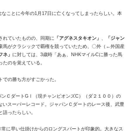
念なことに今年の1月17日に亡くなってしまったらしい。本
されていたものの、同期に
「アグネスタキオン」
、
「ジャン
豪馬がクラシックで覇権を競っていたため、〇外（←外国産
フネ」
に対しては、3歳時「あぁ、NHKマイルCに勝った馬
ったのを覚えている。
トでの勝ち方がすごかった。
パンＣダートGⅠ（現チャンピオンズC）（ダ２１００）の
いないスーパーレコード。ジャパンＣダートのレース後、武豊
と語ったらしい。
と、非常に早い仕掛けからのロングスパートが印象的。大きなス