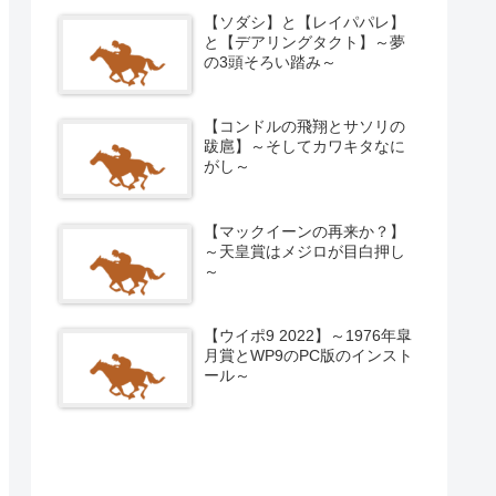
【ソダシ】と【レイパパレ】
と【デアリングタクト】～夢
の3頭そろい踏み～
【コンドルの飛翔とサソリの
跋扈】～そしてカワキタなに
がし～
【マックイーンの再来か？】
～天皇賞はメジロが目白押し
～
【ウイポ9 2022】～1976年皐
月賞とWP9のPC版のインスト
ール～