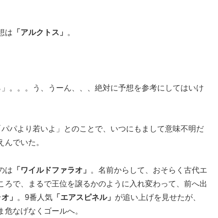
。
想は
「アルクトス」
。
ら」。。。う、うーん、、、絶対に予想を参考にしてはいけ
「パパより若いよ」とのことで、いつにもまして意味不明だ
えんでいた。
のは
「ワイルドファラオ」
。名前からして、おそらく古代エ
ころで、まるで王位を譲るかのように入れ変わって、前へ出
ラオ」
。9番人気
「エアスピネル」
が追い上げを見せたが、
ま危なげなくゴールへ。