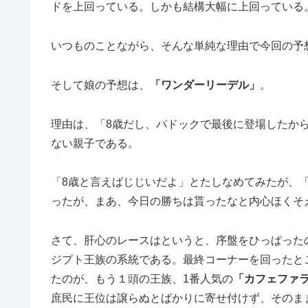
ドを上回っている。しかも結構大幅に上回っている
いつものことながら、そんな単純な理由で今回の予
そして娘の予想は、
「ワンダーリーデル」
。
理由は、「8歳だし、パドックで最後に登場したか
ない親子である。
「8歳と言えばじじいだよ」とたしなめてみたが、
ったが、まあ、今日の勝ちは貰ったなと内心ほくそ
さて、肝心のレースはというと、序盤をひっぱった
ジプト王族の系統である。最終コーナーを回ったと
たのが、もう１頭の王族、1番人気の
「カフェファ
庶民に王位は譲らぬとばかりに寄せ付けず、そのま