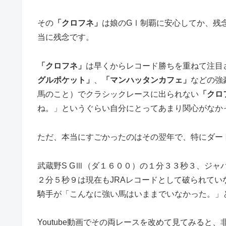
その
「クロフネ」
は娘のGⅠ制覇に安心してか、残
当に残念です。
「クロフネ」
は早くからレコード勝ちを重ねて注目
グルポケット」
、
「マンハッタンカフェ」
などの強
馬のこと）でクラシックレースに出られない
「クロ
ね。」というぐらい自分にとってあまり関心がなか
ただ、本当にすごかったのはその翌年で、特にダー
武蔵野S GⅢ（ダ１６００）の１分３３秒３、ジャ
２分５秒９は現在もJRAレコードとして破られて
騎手が「こんなに強い馬はいままでいなかった。」
Youtube動画でその両レースを改めて見てみる