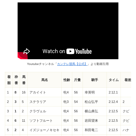
Youtubeチャンネル
カンテレ競馬【公式】
より動画引用
着
枠
馬
馬名
性齢
斤量
騎手
タイム
着差
順
番
番
1
8
16
アカイイト
牝4
56
幸英明
2:12.1
2
3
5
ステラリア
牝3
54
松山弘平
2:12.4
2
3
1
2
クラヴェル
牝4
56
横山典弘
2:12.5
クビ
4
6
11
ソフトフルート
牝4
56
岩田望来
2:12.5
クビ
5
2
4
イズジョーノキセキ
牝4
56
和田竜二
2:12.5
ハナ