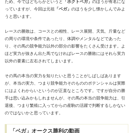
ため、今ではどちらかというと
「ホクトベガ」
のほうが有名にな
っていますが、今回は元祖
「ベガ」
のほうを少し懐かしんでみよ
うと思います。
レースの勝敗は、コースとの相性、レース展開、天気、斤量など
の周りの環境や条件であったり、体調やメンタルなどであった
り、その馬の競争能力以外の部分の影響をたくさん受けます。よ
ほど実力が抜きん出た馬でなければレースの勝敗にはそれら実力
以外の要素に左右されてしまいます。
その馬の本当の実力を知りたいと思うことがしばしばあります
が、本当の実力、つまり競争能力そのもののポテンシャルは実際
にはよくわからいというのが正直なところです。ですが自分の勝
手は思い込みかもしれませんが、その馬の本当の競争能力は、引
退後、つまり繁殖に入ってからの産駒の活躍で判断するしかない
のではないかと思っています。
「ベガ」オークス勝利の動画