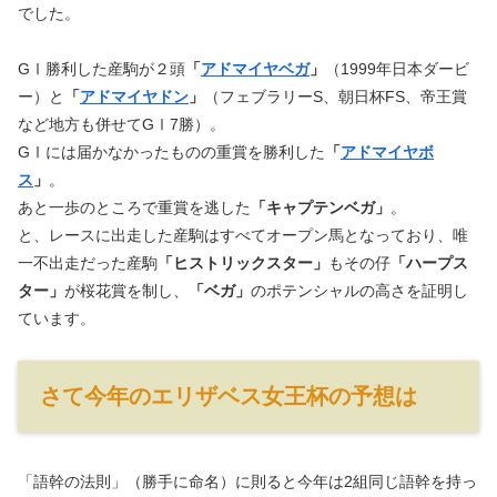
でした。
GⅠ勝利した産駒が２頭
「
アドマイヤベガ
」
（1999年日本ダービ
ー）と
「
アドマイヤドン
」
（フェブラリーS、朝日杯FS、帝王賞
など地方も併せてGⅠ7勝）。
GⅠには届かなかったものの重賞を勝利した
「
アドマイヤボ
ス
」
。
あと一歩のところで重賞を逃した
「キャプテンベガ」
。
と、レースに出走した産駒はすべてオープン馬となっており、唯
一不出走だった産駒
「ヒストリックスター」
もその仔
「ハープス
ター」
が桜花賞を制し、
「ベガ」
のポテンシャルの高さを証明し
ています。
さて今年のエリザベス女王杯の予想は
「語幹の法則」（勝手に命名）に則ると今年は2組同じ語幹を持っ