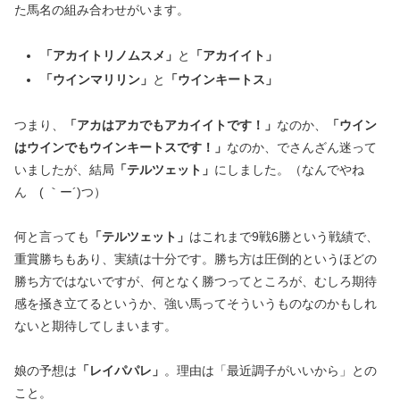
た馬名の組み合わせがいます。
「アカイトリノムスメ」
と
「アカイイト」
「ウインマリリン」
と
「ウインキートス」
つまり、
「アカはアカでもアカイイトです！」
なのか、
「ウイン
はウインでもウインキートスです！」
なのか、でさんざん迷って
いましたが、結局
「テルツェット」
にしました。（なんでやね
ん ( ｀ー´)つ）
何と言っても
「テルツェット」
はこれまで9戦6勝という戦績で、
重賞勝ちもあり、実績は十分です。勝ち方は圧倒的というほどの
勝ち方ではないですが、何となく勝つってところが、むしろ期待
感を掻き立てるというか、強い馬ってそういうものなのかもしれ
ないと期待してしまいます。
娘の予想は
「レイパパレ」
。理由は「最近調子がいいから」との
こと。