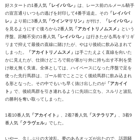
好スタートの1番人気
「レイパパレ」
は、レース前のルメール騎手
の宣言通りいつもの逃げを封印して4番手追走。その
「レイパパ
レ」
より前に3番人気
「ウインマリリン」
が付け、
「レイパパレ」
を見るようにすぐ後ろから2番人気
「アカイトリノムスメ」
という
序盤。距離不安の1番人気
「レイパパレ」
は行きたがる馬をギリギ
リまで抑えて最後の直線に賭けたが、やはり後続に飲み込まれて
しまった。
「アカイトリノムスメ」
は手ごたえよく直線を向いた
かに見えたが、仕掛けどころで前が塞がり外に持ち出す不利を受
け敢え無く失速。全体としては、ハイペースになった序盤で足を
使った先行馬群は、ゴール前でことごとく後続馬群に飲み込まれ
る形となった。その中でもいち早く抜け出したのが
「アカイイ
ト」
で、後続馬群を引き連れるように先頭に立ち、スルリと波乱
の勝利を奪い取ってしまった。
1着10番人気
「アカイイト」
、2着7番人気
「ステラリア」
、3着9
番人気
「クラヴェル」
でした。
いやー、久しぶりの大波乱。夢のあるオッズが出たので、話題騒