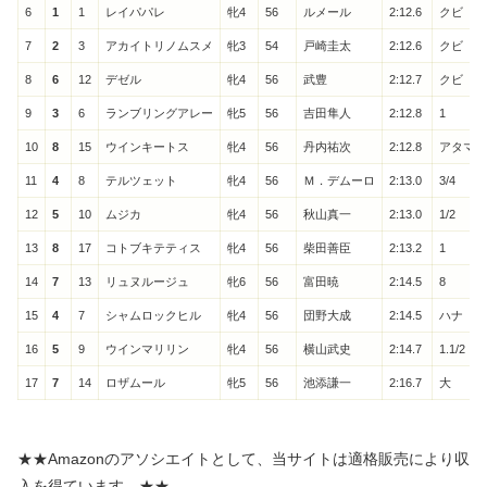
6
1
1
レイパパレ
牝4
56
ルメール
2:12.6
クビ
7
2
3
アカイトリノムスメ
牝3
54
戸崎圭太
2:12.6
クビ
8
6
12
デゼル
牝4
56
武豊
2:12.7
クビ
9
3
6
ランブリングアレー
牝5
56
吉田隼人
2:12.8
1
10
8
15
ウインキートス
牝4
56
丹内祐次
2:12.8
アタマ
11
4
8
テルツェット
牝4
56
Ｍ．デムーロ
2:13.0
3/4
12
5
10
ムジカ
牝4
56
秋山真一
2:13.0
1/2
13
8
17
コトブキテティス
牝4
56
柴田善臣
2:13.2
1
14
7
13
リュヌルージュ
牝6
56
富田暁
2:14.5
8
15
4
7
シャムロックヒル
牝4
56
団野大成
2:14.5
ハナ
16
5
9
ウインマリリン
牝4
56
横山武史
2:14.7
1.1/2
17
7
14
ロザムール
牝5
56
池添謙一
2:16.7
大
★★Amazonのアソシエイトとして、当サイトは適格販売により収
入を得ています。★★