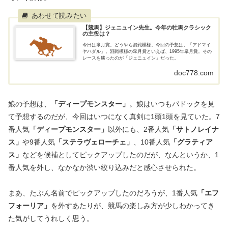
【競馬】ジェニュイン先生。今年の牡馬クラシック
の主役は？
今日は皐月賞。どうやら混戦模様。今回の予想は、「アドマイ
ヤハダル」。混戦模様の皐月賞といえば、1995年皐月賞。その
レースを勝ったのが「ジェニュイン」だった。
doc778.com
娘の予想は、
「ディープモンスター」
。娘はいつもパドックを見
て予想するのだが、今回はいつになく真剣に1頭1頭を見ていた。7
番人気
「ディープモンスター」
以外にも、2番人気
「サトノレイナ
ス」
や9番人気
「ステラヴェローチェ」
、10番人気
「グラティア
ス」
などを候補としてピックアップしたのだが、なんというか、1
番人気を外し、なかなか渋い絞り込みだと感心させられた。
まあ、たぶん名前でピックアップしたのだろうが、1番人気
「エフ
フォーリア」
を外すあたりが、競馬の楽しみ方が少しわかってき
た気がしてうれしく思う。