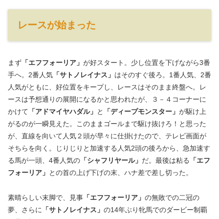
レースが始まった
まず
「エフフォーリア」
が好スタート。少し位置を下げながら3番
手へ。2番人気
「サトノレイナス」
はそのすぐ後ろ。1番人気、2番
人気がともに、好位置をキープし、レースはそのまま終盤へ。レ
ースは予想通りの展開になるかと思われたが、３－４コーナーに
かけて
「アドマイヤハダル」
と
「ディープモンスター」
が駆け上
がるのが一瞬見えた。このままゴールまで駆け抜けろ！と思った
が、直線を向いて人気２頭が早々に仕掛けたので、テレビ画面が
そちらを向く。じりじりと加速する人気2頭の後ろから、急加速す
る馬が一頭、4番人気の
「シャフリヤール」
だ。最後は粘る
「エフ
フォーリア」
との首の上げ下げの末、ハナ差で差し切った。
素晴らしい末脚で、見事
「エフフォーリア」
の無敗での二冠の
夢、さらに
「サトノレイナス」
の14年ぶり牝馬でのダービー制覇