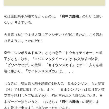
私は柴田騎手が勝てなかったのは、
「府中の魔物」
のせいに違い
ないと考えている。
天皇賞（秋）で１番人気にアクシデントが起こるため、こう言わ
れるようになったのだが、
皇帝
「シンボリルドルフ」
とその息子
「トウカイテイオー」
の親
子がともに敗れ、
「メジロマックイーン」
は1位入線後の降着、
「ビワハヤヒデ」
の故障、
「セイウンスカイ」
はゲート入りを極
端に嫌がり、
「サイレンススズカ」
は、、、。
ちなみに、柴田政人騎手騎乗の1番人気
「ミホシンザン」
も天皇賞
（秋）で3着に敗れている。また、
「ミホシンザン」
は皐月賞と菊
花賞を勝利した二冠馬であり、幻の三冠馬とも呼ばれている。日
本ダービーはというと、（おそらく
「府中の魔物」
の呪術によ
る）骨折で出走すらできなかったのである。