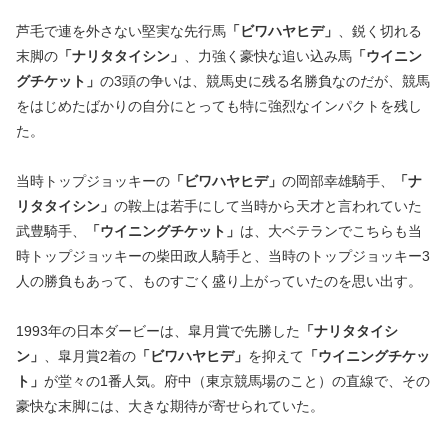
芦毛で連を外さない堅実な先行馬
「ビワハヤヒデ」
、鋭く切れる
末脚の
「ナリタタイシン」
、力強く豪快な追い込み馬
「ウイニン
グチケット」
の3頭の争いは、競馬史に残る名勝負なのだが、競馬
をはじめたばかりの自分にとっても特に強烈なインパクトを残し
た。
当時トップジョッキーの
「ビワハヤヒデ」
の岡部幸雄騎手、
「ナ
リタタイシン」
の鞍上は若手にして当時から天才と言われていた
武豊騎手、
「ウイニングチケット」
は、大ベテランでこちらも当
時トップジョッキーの柴田政人騎手と、当時のトップジョッキー3
人の勝負もあって、ものすごく盛り上がっていたのを思い出す。
1993年の日本ダービーは、皐月賞で先勝した
「ナリタタイシ
ン」
、皐月賞2着の
「ビワハヤヒデ」
を抑えて
「ウイニングチケッ
ト」
が堂々の1番人気。府中（東京競馬場のこと）の直線で、その
豪快な末脚には、大きな期待が寄せられていた。