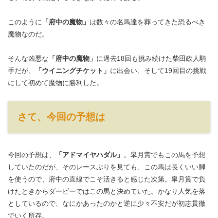
このように
「府中の魔物」
は数々の名馬達を葬ってきた恐るべき
魔物なのだ。
そんな凶悪な
「府中の魔物」
に過去18回も挑み続けた柴田政人騎
手だが、
「ウイニングチケット」
に出会い、そして19回目の挑戦
にして初めて魔物に勝利した。
さて、今回の予想は
今回の予想は、
「アドマイヤハダル」
。皐月賞でもこの馬を予想
していたのだが、そのレースぶりを見ても、この馬は長くいい脚
を使うので、府中の直線でこそ活きると感じた次第。皐月賞で負
けたときからダービーではこの馬と決めていた。かなり人気を落
としているので、なにかあったのかと逆に少々不安だが初志貫徹
でいく所存。