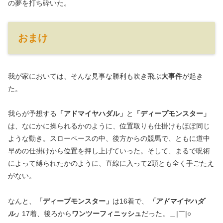
の夢を打ち砕いた。
おまけ
我が家においては、そんな見事な勝利も吹き飛ぶ
大事件
が起き
た。
我らが予想する
「アドマイヤハダル」
と
「ディープモンスター」
は、なにかに操られるかのように、位置取りも仕掛けもほぼ同じ
ような動き。スローペースの中、後方からの競馬で、ともに道中
早めの仕掛けから位置を押し上げていった。そして、まるで呪術
によって縛られたかのように、直線に入って2頭とも全く手ごたえ
がない。
なんと、
「ディープモンスター」
は16着で、
「アドマイヤハダ
ル」
17着、後ろから
ワンツーフィニッシュ
だった。＿|￣|○