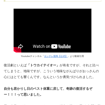
Youtubeチャンネル
カンテレ競馬【公式】
より動画引用
復活劇といえば
「トウカイテイオー」
が有名ですが、それと比べ
てしまうと、地味ですが、こういう地味ながんばりがおっさんの
心にはとても響くんです。なんというか勇気づけられました。
自分も若かりし日のベスト体重に戻して、奇跡の復活するぞ
ー！！！って思いました。