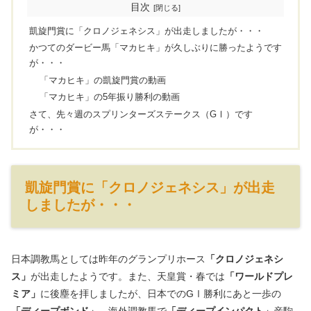
目次
凱旋門賞に「クロノジェネシス」が出走しましたが・・・
かつてのダービー馬「マカヒキ」が久しぶりに勝ったようです
が・・・
「マカヒキ」の凱旋門賞の動画
「マカヒキ」の5年振り勝利の動画
さて、先々週のスプリンターズステークス（GⅠ）です
が・・・
凱旋門賞に「クロノジェネシス」が出走
しましたが・・・
日本調教馬としては昨年のグランプリホース
「クロノジェネシ
ス」
が出走したようです。また、天皇賞・春では
「ワールドプレ
ミア」
に後塵を拝しましたが、日本でのGⅠ勝利にあと一歩の
「ディープボンド」
、海外調教馬で
「ディープインパクト」
産駒