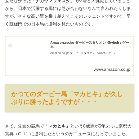
立たなかった
「ナカヤマフェスタ」
が2着と大健闘していること
から、日本で活躍する馬には芝が合わないなんて言われたりしま
すが、そんな高い壁を乗り越えてこそのレジェンドですので、早
く凱旋門での日本馬の勝利を見たいものです。
Amazon.co.jp: ダービースタリオン -Switch : ゲー
ム
Amazon.co.jp: ダービースタリオン -Switch : ゲーム
www.amazon.co.jp
かつてのダービー馬「マカヒキ」が久し
ぶりに勝ったようですが・・・
さて、先週の競馬で
「マカヒキ」
という8歳馬が5年ぶりに京都大
賞典（GⅡ）に勝利したというのがニュースになっていました。