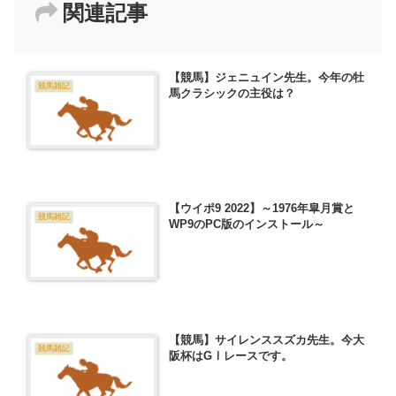
関連記事
【競馬】ジェニュイン先生。今年の牡
競馬雑記
馬クラシックの主役は？
【ウイポ9 2022】～1976年皐月賞と
競馬雑記
WP9のPC版のインストール～
【競馬】サイレンススズカ先生。今大
競馬雑記
阪杯はGⅠレースです。