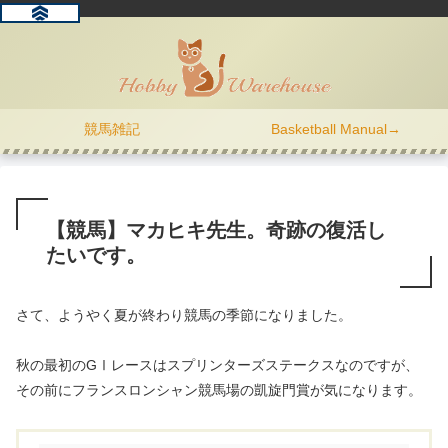
競馬雑記
Basketball Manual→
【競馬】マカヒキ先生。奇跡の復活し
たいです。
さて、ようやく夏が終わり競馬の季節になりました。
秋の最初のGⅠレースはスプリンターズステークスなのですが、
その前にフランスロンシャン競馬場の凱旋門賞が気になります。