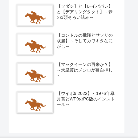
【ソダシ】と【レイパパレ】
と【デアリングタクト】～夢
の3頭そろい踏み～
【コンドルの飛翔とサソリの
跋扈】～そしてカワキタなに
がし～
【マックイーンの再来か？】
～天皇賞はメジロが目白押し
～
【ウイポ9 2022】～1976年皐
月賞とWP9のPC版のインスト
ール～